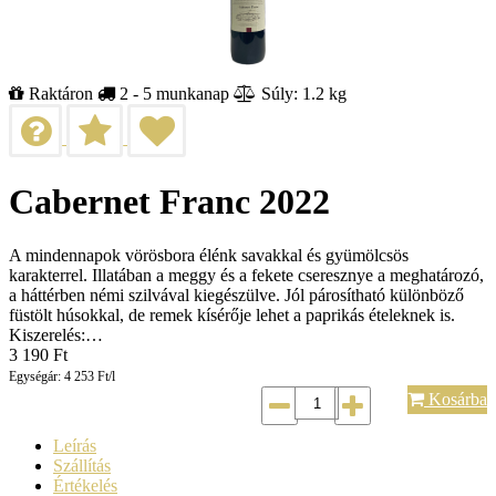
Raktáron
2 - 5 munkanap
Súly: 1.2 kg
Cabernet Franc 2022
A mindennapok vörösbora élénk savakkal és gyümölcsös
karakterrel. Illatában a meggy és a fekete cseresznye a meghatározó,
a háttérben némi szilvával kiegészülve. Jól párosítható különböző
füstölt húsokkal, de remek kísérője lehet a paprikás ételeknek is.
Kiszerelés:…
3 190
Ft
Egységár: 4 253 Ft/l
Kosárba
Leírás
Szállítás
Értékelés