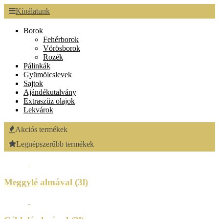
Kínálatunk
Borok
Fehérborok
Vörösborok
Rozék
Pálinkák
Gyümölcslevek
Sajtok
Ajándékutalvány
Extraszűz olajok
Lekvárok
Akciós termékek
Legnépszerűbb termékek
Meggylé almával (3l)