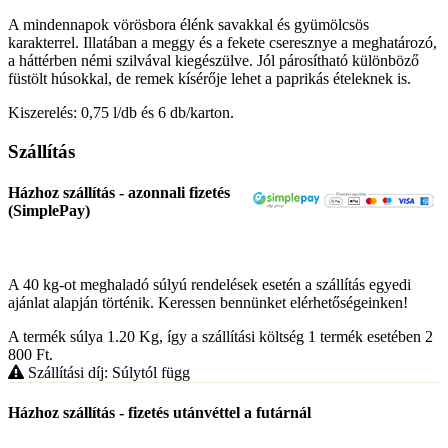
A mindennapok vörösbora élénk savakkal és gyümölcsös
karakterrel. Illatában a meggy és a fekete cseresznye a meghatározó,
a háttérben némi szilvával kiegészülve. Jól párosítható különböző
füstölt húsokkal, de remek kísérője lehet a paprikás ételeknek is.
Kiszerelés: 0,75 l/db és 6 db/karton.
Szállítás
Házhoz szállítás - azonnali fizetés
(SimplePay)
A 40 kg-ot meghaladó súlyú rendelések esetén a szállítás egyedi
ajánlat alapján történik. Keressen bennünket elérhetőségeinken!
A termék súlya 1.20
Kg
, így a szállítási költség 1 termék esetében 2
800
Ft
.
Szállítási díj: Súlytól függ
Házhoz szállítás - fizetés utánvéttel a futárnál