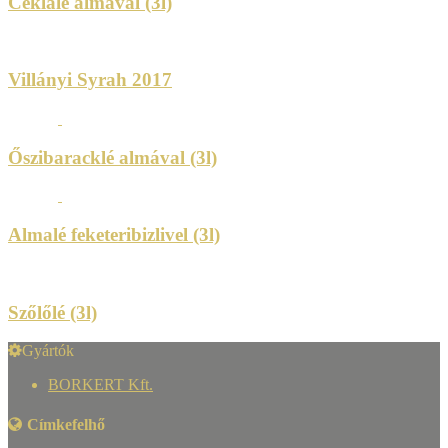
Céklalé almával (3l)
Villányi Syrah 2017
Őszibaracklé almával (3l)
Almalé feketeribizlivel (3l)
Szőlőlé (3l)
Gyártók
BORKERT Kft.
Címkefelhő