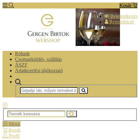
Kosár
Bejelentkezés
Regisztráció
Rólunk
Csomagküldés, szállítás
ÁSZF
Adatkezelési tájékoztató
Menü
Kosár
Profil