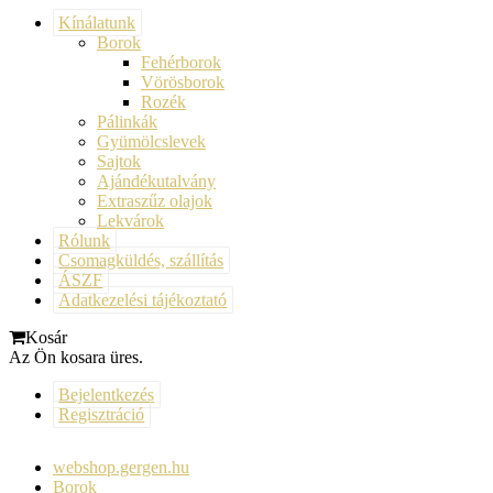
Kínálatunk
Borok
Fehérborok
Vörösborok
Rozék
Pálinkák
Gyümölcslevek
Sajtok
Ajándékutalvány
Extraszűz olajok
Lekvárok
Rólunk
Csomagküldés, szállítás
ÁSZF
Adatkezelési tájékoztató
Kosár
Az Ön kosara üres.
Bejelentkezés
Regisztráció
webshop.gergen.hu
Borok