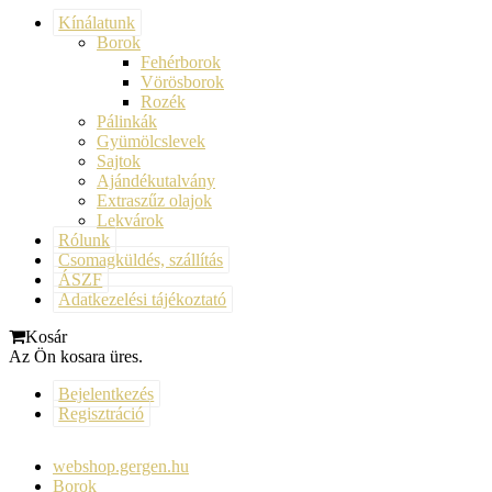
Kínálatunk
Borok
Fehérborok
Vörösborok
Rozék
Pálinkák
Gyümölcslevek
Sajtok
Ajándékutalvány
Extraszűz olajok
Lekvárok
Rólunk
Csomagküldés, szállítás
ÁSZF
Adatkezelési tájékoztató
Kosár
Az Ön kosara üres.
Bejelentkezés
Regisztráció
webshop.gergen.hu
Borok