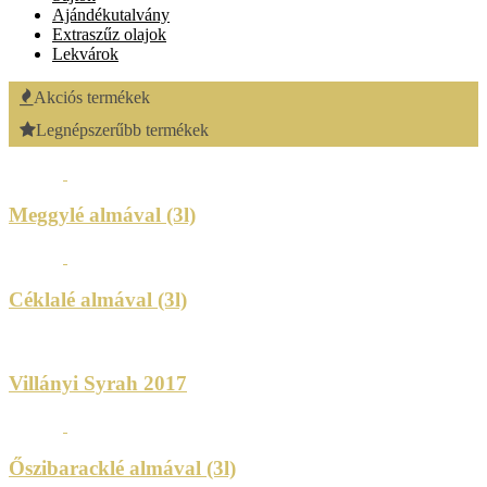
Ajándékutalvány
Extraszűz olajok
Lekvárok
Akciós termékek
Legnépszerűbb termékek
Meggylé almával (3l)
Céklalé almával (3l)
Villányi Syrah 2017
Őszibaracklé almával (3l)