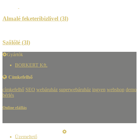
Almalé feketeribizlivel (3l)
Szőlőlé (3l)
Gyártók
BORKERT Kft.
Címkefelhő
címkefelhő
SEO
webáruház
superwebáruház
ingyen
webshop
demo
bérlés
Online elállás
Üzemeltető