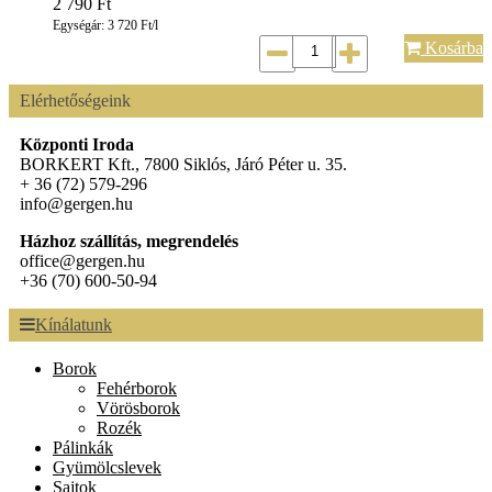
2 790
Ft
Egységár: 3 720 Ft/l
Kosárba
Elérhetőségeink
Központi Iroda
BORKERT Kft., 7800 Siklós, Járó Péter u. 35.
+ 36 (72) 579-296
info@gergen.hu
Házhoz szállítás, megrendelés
office@gergen.hu
+36 (70) 600-50-94
Kínálatunk
Borok
Fehérborok
Vörösborok
Rozék
Pálinkák
Gyümölcslevek
Sajtok