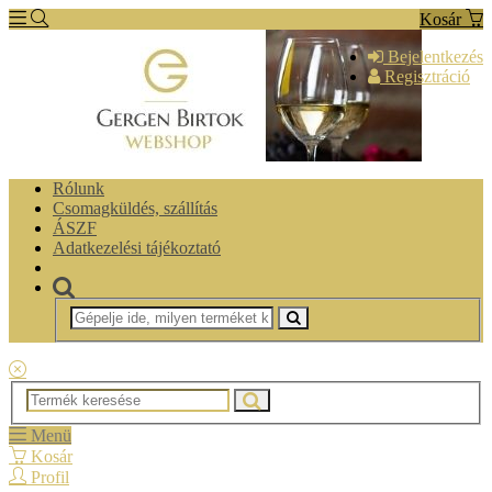
Kosár
Bejelentkezés
Regisztráció
Rólunk
Csomagküldés, szállítás
ÁSZF
Adatkezelési tájékoztató
Menü
Kosár
Profil