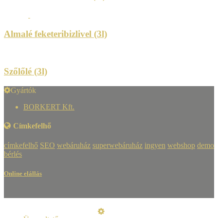
Almalé feketeribizlivel (3l)
Szőlőlé (3l)
Gyártók
BORKERT Kft.
Címkefelhő
címkefelhő
SEO
webáruház
superwebáruház
ingyen
webshop
demo
bérlés
Online elállás