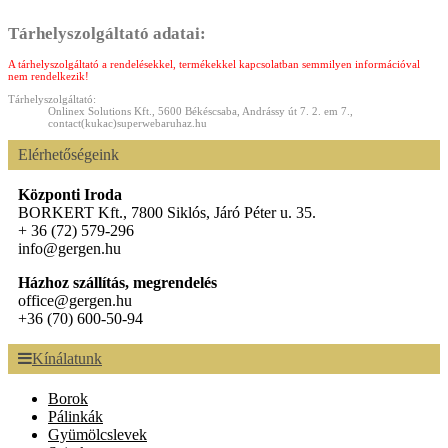
Tárhelyszolgáltató adatai:
A tárhelyszolgáltató a rendelésekkel, termékekkel kapcsolatban semmilyen információval
nem rendelkezik!
Tárhelyszolgáltató:
Onlinex Solutions Kft., 5600 Békéscsaba, Andrássy út 7. 2. em 7.,
contact(kukac)superwebaruhaz.hu
Elérhetőségeink
Központi Iroda
BORKERT Kft., 7800 Siklós, Járó Péter u. 35.
+ 36 (72) 579-296
info@gergen.hu
Házhoz szállítás, megrendelés
office@gergen.hu
+36 (70) 600-50-94
Kínálatunk
Borok
Pálinkák
Gyümölcslevek