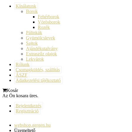
Kínálatunk
Borok
Fehérborok
Vörösborok
Rozék
Pálinkák
Gyümölcslevek
Sajtok
Ajándékutalvány
Extraszűz olajok
Lekvárok
Rólunk
Csomagküldés, szállítás
ÁSZF
Adatkezelési tájékoztató
Kosár
Az Ön kosara üres.
Bejelentkezés
Regisztráció
webshop.gergen.hu
Üzemeltető