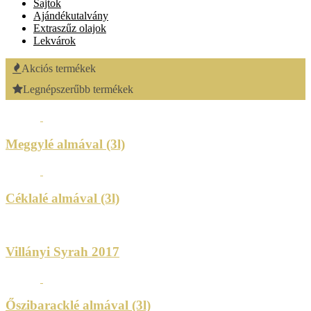
Sajtok
Ajándékutalvány
Extraszűz olajok
Lekvárok
Akciós termékek
Legnépszerűbb termékek
Meggylé almával (3l)
Céklalé almával (3l)
Villányi Syrah 2017
Őszibaracklé almával (3l)