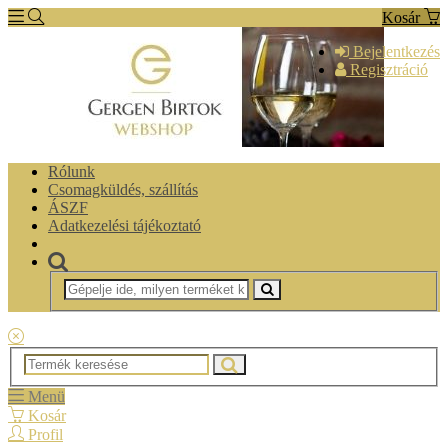
Kosár
Bejelentkezés
Regisztráció
Rólunk
Csomagküldés, szállítás
ÁSZF
Adatkezelési tájékoztató
Menü
Kosár
Profil