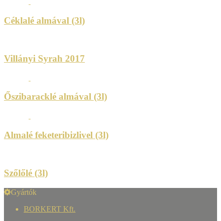
Céklalé almával (3l)
Villányi Syrah 2017
Őszibaracklé almával (3l)
Almalé feketeribizlivel (3l)
Szőlőlé (3l)
Gyártók
BORKERT Kft.