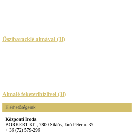
Őszibaracklé almával (3l)
Almalé feketeribizlivel (3l)
Elérhetőségeink
Központi Iroda
BORKERT Kft., 7800 Siklós, Járó Péter u. 35.
+ 36 (72) 579-296