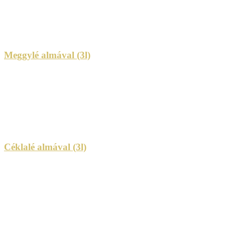
Meggylé almával (3l)
Céklalé almával (3l)