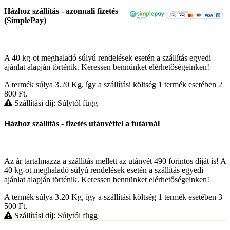
Házhoz szállítás - azonnali fizetés
(SimplePay)
A 40 kg-ot meghaladó súlyú rendelések esetén a szállítás egyedi
ajánlat alapján történik. Keressen bennünket elérhetőségeinken!
A termék súlya 3.20
Kg
, így a szállítási költség 1 termék esetében 2
800
Ft
.
Szállítási díj: Súlytól függ
Házhoz szállítás - fizetés utánvéttel a futárnál
Az ár tartalmazza a szállítás mellett az utánvét 490 forintos díját is! A
40 kg-ot meghaladó súlyú rendelések esetén a szállítás egyedi
ajánlat alapján történik. Keressen bennünket elérhetőségeinken!
A termék súlya 3.20
Kg
, így a szállítási költség 1 termék esetében 3
500
Ft
.
Szállítási díj: Súlytól függ