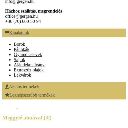
info@gergen.hu
Házhoz szállítás, megrendelés
office@gergen.hu
+36 (70) 600-50-94
Kínálatunk
Borok
Pálinkák
Gyümölcslevek
Sajtok
Ajándékutalvány
Extraszűz olajok
Lekvárok
Akciós termékek
Legnépszerűbb termékek
Meggylé almával (3l)