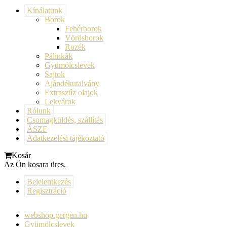
Kínálatunk
Borok
Fehérborok
Vörösborok
Rozék
Pálinkák
Gyümölcslevek
Sajtok
Ajándékutalvány
Extraszűz olajok
Lekvárok
Rólunk
Csomagküldés, szállítás
ÁSZF
Adatkezelési tájékoztató
Kosár
Az Ön kosara üres.
Bejelentkezés
Regisztráció
webshop.gergen.hu
Gyümölcslevek