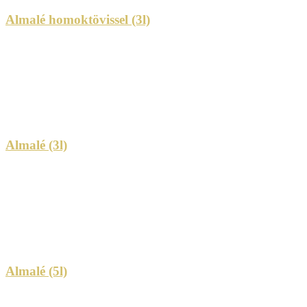
Almalé homoktövissel (3l)
Almalé (3l)
Almalé (5l)