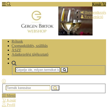
Kosár
Bejelentkezés
Regisztráció
Rólunk
Csomagküldés, szállítás
ÁSZF
Adatkezelési tájékoztató
Menü
Kosár
Profil