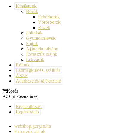
Kínálatunk
Borok
Fehérborok
Vörösborok
Rozék
Pálinkák
Gyümölcslevek
Sajtok
Ajándékutalvány
Extraszűz olajok
Lekvárok
Rólunk
Csomagküldés, szállítás
ÁSZF
Adatkezelési tájékoztató
Kosár
Az Ön kosara üres.
Bejelentkezés
Regisztráció
webshop.gergen.hu
Extraszűz olajok