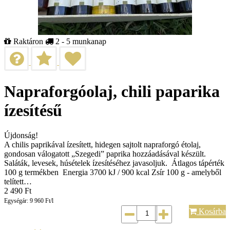
Raktáron
2 - 5 munkanap
Napraforgóolaj, chili paparika
ízesítésű
Újdonság!
A chilis paprikával ízesített, hidegen sajtolt napraforgó étolaj,
gondosan válogatott „Szegedi” paprika hozzáadásával készült.
Saláták, levesek, húsételek ízesítéséhez javasoljuk. Átlagos tápérték
100 g termékben Energia 3700 kJ / 900 kcal Zsír 100 g - amelyből
telített…
2 490
Ft
Egységár: 9 960 Ft/l
Kosárba