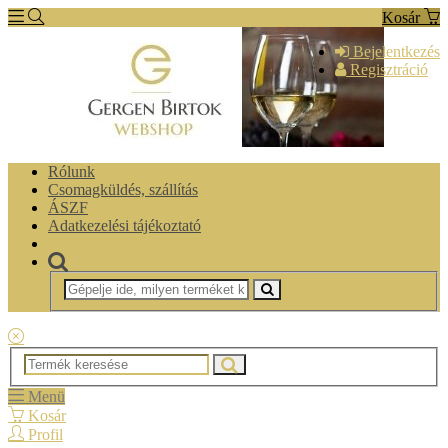
Kosár
Bejelentkezés
Regisztráció
Rólunk
Csomagküldés, szállítás
ÁSZF
Adatkezelési tájékoztató
Menü
Kosár
Profil