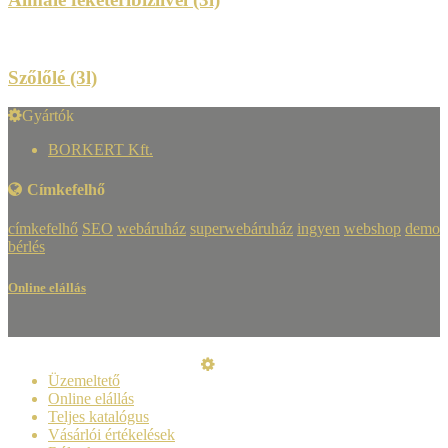
Szőlőlé (3l)
Gyártók
BORKERT Kft.
Címkefelhő
címkefelhő
SEO
webáruház
superwebáruház
ingyen
webshop
demo
bérlés
Online elállás
Üzemeltető
Online elállás
Teljes katalógus
Vásárlói értékelések