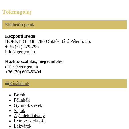
Tökmagolaj
Elérhetőségeink
Központi Iroda
BORKERT Kft., 7800 Siklós, Járó Péter u. 35.
+ 36 (72) 579-296
info@gergen.hu
Házhoz szállítás, megrendelés
office@gergen.hu
+36 (70) 600-50-94
Kínálatunk
Borok
Pálinkák
Gyümölcslevek
Sajtok
Ajándékutalvány
Extraszűz olajok
Lekvárok