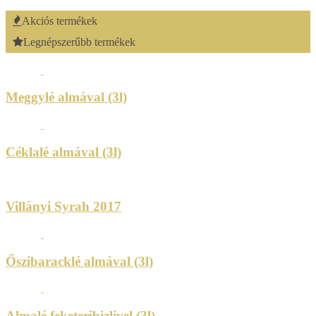
Akciós termékek
Legnépszerűbb termékek
Meggylé almával (3l)
Céklalé almával (3l)
Villányi Syrah 2017
Őszibaracklé almával (3l)
Almalé feketeribizlivel (3l)