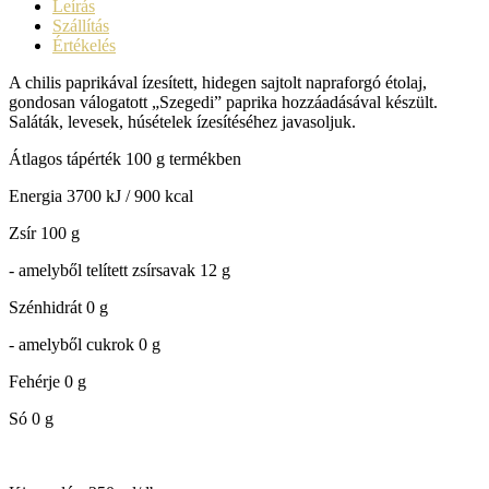
Leírás
Szállítás
Értékelés
A chilis paprikával ízesített, hidegen sajtolt napraforgó étolaj,
gondosan válogatott „Szegedi” paprika hozzáadásával készült.
Saláták, levesek, húsételek ízesítéséhez javasoljuk.
Átlagos tápérték 100 g termékben
Energia 3700 kJ / 900 kcal
Zsír 100 g
- amelyből telített zsírsavak 12 g
Szénhidrát 0 g
- amelyből cukrok 0 g
Fehérje 0 g
Só 0 g