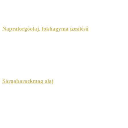
Napraforgóolaj, fokhagyma ízesítésű
Sárgabarackmag olaj